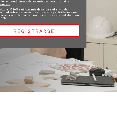
pto las
condiciones de tratamiento para mis datos
sonales
.
rizo a UESAN a utilizar mis datos para el envio de
icidad sobre los servicios educativos y actividades que
da, así como la realización de encuestas de satisfacción
liente.
REGISTRARSE