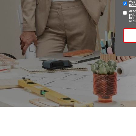
Ace
per
Auto
publ
brin
al c