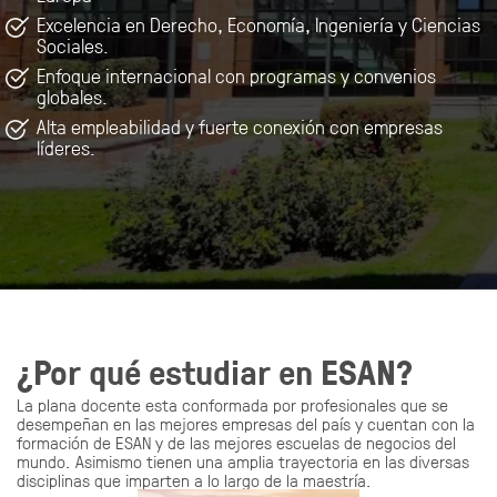
Excelencia en Derecho, Economía, Ingeniería y Ciencias
Sociales.
Enfoque internacional con programas y convenios
globales.
Alta empleabilidad y fuerte conexión con empresas
líderes.
¿Por qué estudiar en ESAN?
La plana docente esta conformada por profesionales que se
desempeñan en las mejores empresas del país y cuentan con la
formación de ESAN y de las mejores escuelas de negocios del
mundo. Asimismo tienen una amplia trayectoria en las diversas
disciplinas que imparten a lo largo de la maestría.