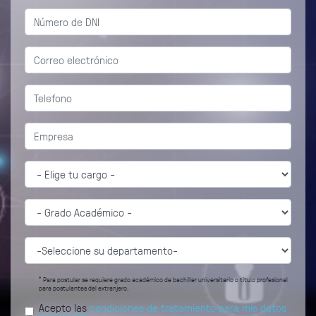
* Para postular se requiere grado académico de bachiller universitario o título profesional
para postulantes del extranjero.
Acepto las
condiciones de tratamiento para mis datos
personales
.