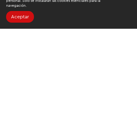
personal. Solo se instalarán las cookies esenciales para la
navegación.
Aceptar
Buscamos mantenerte
informado
Suscríbete al newsletter de noticias y novedades.
Acepto las
condiciones de tratamiento para mis datos
personales