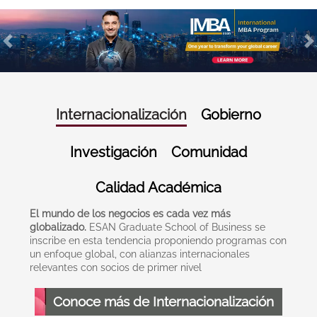
Previous
N
Internacionalización
Gobierno
Investigación
Comunidad
Calidad Académica
El mundo de los negocios es cada vez más
globalizado.
ESAN Graduate School of Business se
inscribe en esta tendencia proponiendo programas con
un enfoque global, con alianzas internacionales
relevantes con socios de primer nivel
Conoce más de Internacionalización