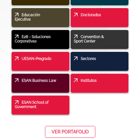
Educación
Doctorados
Ejecutiva
E2B - Soluciones
Convention &
Corporativas
Sport Center
UESAN-Pregrado
Sectores
ESAN Business Law
Institutos
ESAN School of
Government
VER PORTAFOLIO