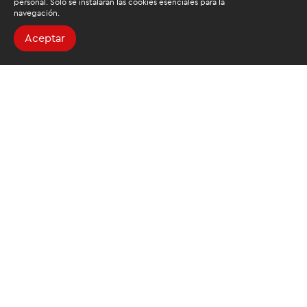
personal. Solo se instalarán las cookies esenciales para la
navegación.
Aceptar
Buscamos mantenerte
informado
Suscríbete al newsletter de noticias y novedades.
Acepto las
condiciones de tratamiento para mis datos
personales