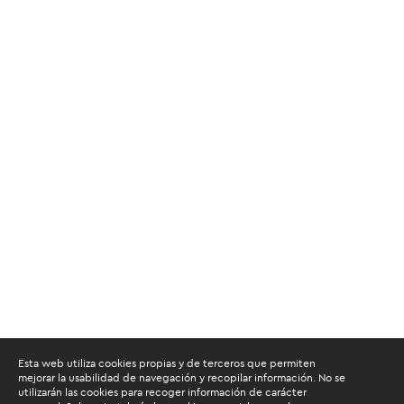
Esta web utiliza cookies propias y de terceros que permiten
mejorar la usabilidad de navegación y recopilar información. No se
utilizarán las cookies para recoger información de carácter