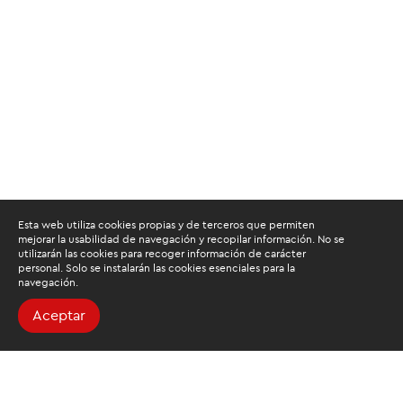
Esta web utiliza cookies propias y de terceros que permiten
mejorar la usabilidad de navegación y recopilar información. No se
utilizarán las cookies para recoger información de carácter
personal. Solo se instalarán las cookies esenciales para la
navegación.
Aceptar