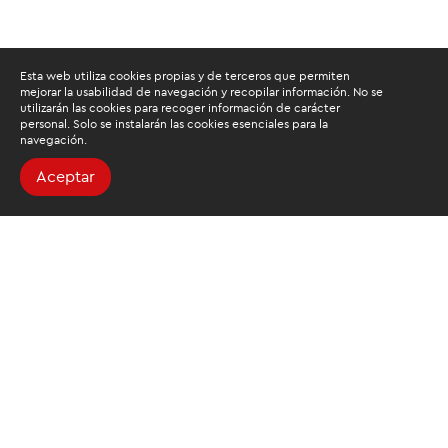
Esta web utiliza cookies propias y de terceros que permiten
mejorar la usabilidad de navegación y recopilar información. No se
utilizarán las cookies para recoger información de carácter
personal. Solo se instalarán las cookies esenciales para la
navegación.
Aceptar
Buscamos mantenerte
informado
Suscríbete al newsletter de noticias y novedades.