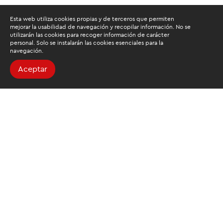
Esta web utiliza cookies propias y de terceros que permiten
mejorar la usabilidad de navegación y recopilar información. No se
utilizarán las cookies para recoger información de carácter
personal. Solo se instalarán las cookies esenciales para la
navegación.
Aceptar
Buscamos mantenerte
informado
Suscríbete al newsletter de noticias y novedades.