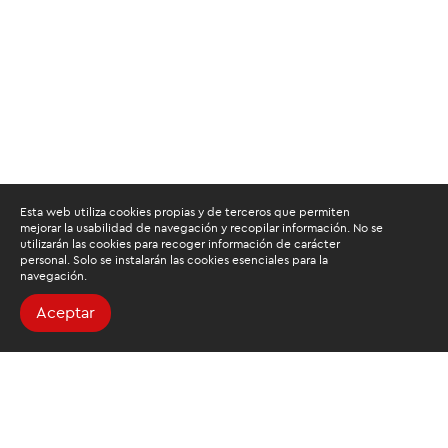
Esta web utiliza cookies propias y de terceros que permiten
mejorar la usabilidad de navegación y recopilar información. No se
utilizarán las cookies para recoger información de carácter
personal. Solo se instalarán las cookies esenciales para la
navegación.
Aceptar
Buscamos mantenerte