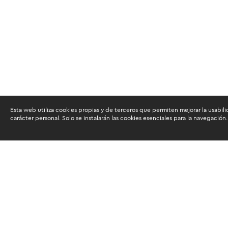
Esta web utiliza cookies propias y de terceros que permiten mejorar la usabili
carácter personal. Solo se instalarán las cookies esenciales para la navegación.
Buscam
Suscríbete al newsletter de noticias y novedades.