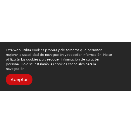
Esta web utiliza cookies propias y de terceros que permiten
mejorar la usabilidad de navegación y recopilar información. No se
utilizarán las cookies para recoger información de carácter
personal. Solo se instalarán las cookies esenciales para la
navegación.
Aceptar
Buscamos mantenerte
informado
Suscríbete al newsletter de noticias y novedades.