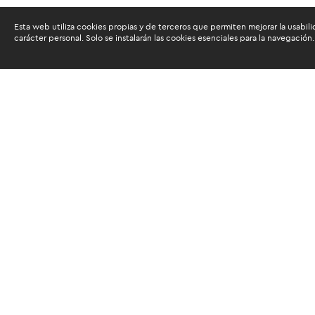
Esta web utiliza cookies propias y de terceros que permiten mejorar la usabili
carácter personal. Solo se instalarán las cookies esenciales para la navegación.
Buscam
Suscríbete al newsletter de noticias y novedades.
Acepto las
condiciones de tratamiento para mis da
Autorizo a ESAN a utilizar mis datos para el envío d
servicios educativos y actividades que brinda, así c