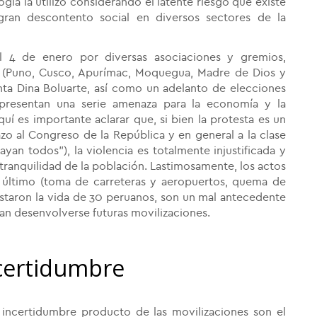
ía la utilizó considerando el latente riesgo que existe
ran descontento social en diversos sectores de la
el 4 de enero por diversas asociaciones y gremios,
ur (Puno, Cusco, Apurímac, Moquegua, Madre de Dios y
nta Dina Boluarte, así como un adelanto de elecciones
epresentan una serie amenaza para la economía y la
uí es importante aclarar que, si bien la protesta es un
o al Congreso de la República y en general a la clase
ayan todos”), la violencia es totalmente injustificada y
tranquilidad de la población. Lastimosamente, los actos
e último (toma de carreteras y aeropuertos, quema de
ostaron la vida de 30 peruanos, son un mal antecedente
n desenvolverse futuras movilizaciones.
ncertidumbre
 incertidumbre producto de las movilizaciones son el