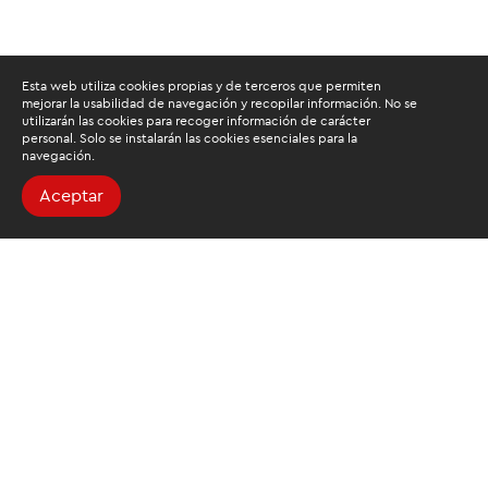
Esta web utiliza cookies propias y de terceros que permiten
mejorar la usabilidad de navegación y recopilar información. No se
utilizarán las cookies para recoger información de carácter
personal. Solo se instalarán las cookies esenciales para la
navegación.
Aceptar
Buscamos mantenerte
informado
Suscríbete al newsletter de noticias y novedades.