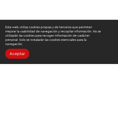
Esta web utiliza cookies propias y de terceros que permiten
mejorar la usabilidad de navegación y recopilar información. No se
utilizarán las cookies para recoger información de carácter
personal. Solo se instalarán las cookies esenciales para la
navegación.
Aceptar
Buscamos mantenerte
informado
Suscríbete al newsletter de noticias y novedades.