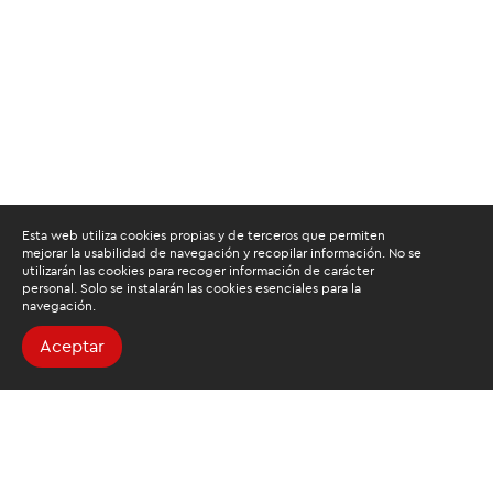
Esta web utiliza cookies propias y de terceros que permiten
mejorar la usabilidad de navegación y recopilar información. No se
utilizarán las cookies para recoger información de carácter
personal. Solo se instalarán las cookies esenciales para la
navegación.
Aceptar
Buscamos mantenerte