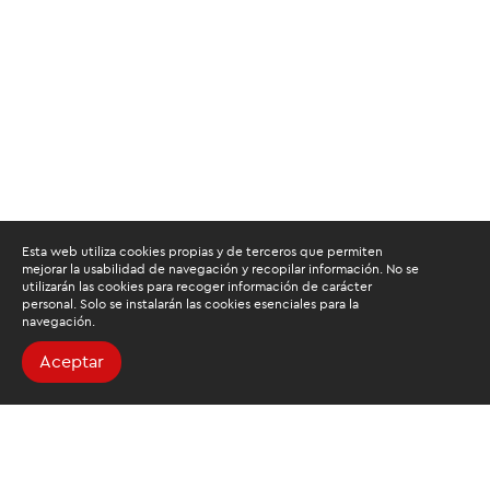
Esta web utiliza cookies propias y de terceros que permiten
mejorar la usabilidad de navegación y recopilar información. No se
utilizarán las cookies para recoger información de carácter
personal. Solo se instalarán las cookies esenciales para la
navegación.
Aceptar
Buscamos mantenerte