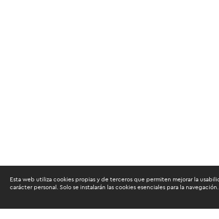
Esta web utiliza cookies propias y de terceros que permiten mejorar la usabili
carácter personal. Solo se instalarán las cookies esenciales para la navegación.