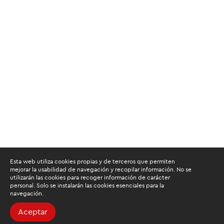
Esta web utiliza cookies propias y de terceros que permiten
mejorar la usabilidad de navegación y recopilar información. No se
utilizarán las cookies para recoger información de carácter
personal. Solo se instalarán las cookies esenciales para la
navegación.
Aceptar