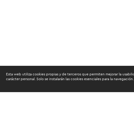
Esta web utiliza cookies propias y de terceros que permiten mejorar la usabili
carácter personal. Solo se instalarán las cookies esenciales para la navegación.
Buscam
Suscríbete al newsletter de noticias y novedades.