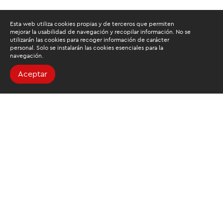
Esta web utiliza cookies propias y de terceros que permiten
mejorar la usabilidad de navegación y recopilar información. No se
utilizarán las cookies para recoger información de carácter
personal. Solo se instalarán las cookies esenciales para la
navegación.
Aceptar
Buscamos mantenerte
informado
Suscríbete al newsletter de noticias y novedades.