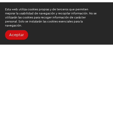
Esta web utiliza cookies propias y de terceros que permiten
mejorar la usabilidad de navegación y recopilar información. No se
utilizarán las cookies para recoger información de carácter
personal. Solo se instalarán las cookies esenciales para la
navegación.
Aceptar
Buscamos mantenerte
informado
Suscríbete al newsletter de noticias y novedades.