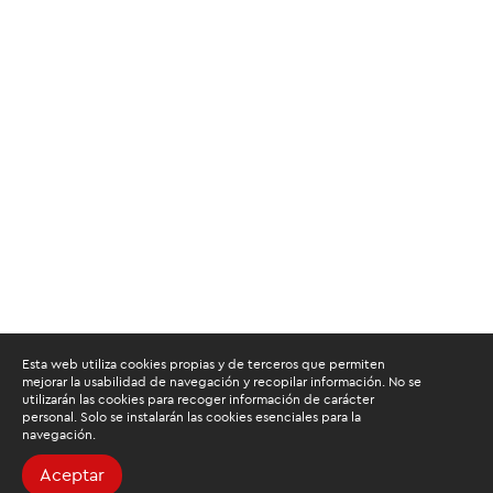
Esta web utiliza cookies propias y de terceros que permiten
mejorar la usabilidad de navegación y recopilar información. No se
utilizarán las cookies para recoger información de carácter
personal. Solo se instalarán las cookies esenciales para la
navegación.
Aceptar