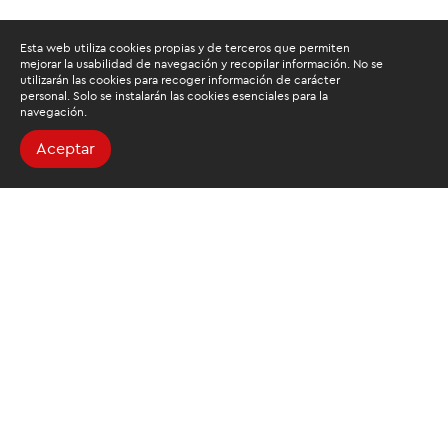
Esta web utiliza cookies propias y de terceros que permiten
mejorar la usabilidad de navegación y recopilar información. No se
utilizarán las cookies para recoger información de carácter
personal. Solo se instalarán las cookies esenciales para la
navegación.
Aceptar
Buscamos mantenerte
informado
Suscríbete al newsletter de noticias y novedades.