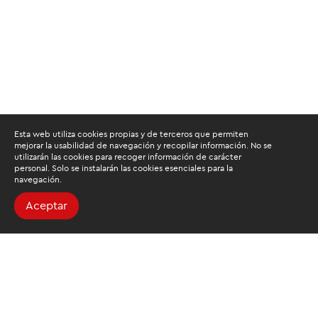
Esta web utiliza cookies propias y de terceros que permiten
mejorar la usabilidad de navegación y recopilar información. No se
utilizarán las cookies para recoger información de carácter
personal. Solo se instalarán las cookies esenciales para la
navegación.
Aceptar
Buscamos mantenerte
informado