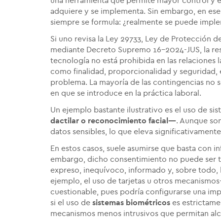
una herramienta que permite mayor control y efi
adquiere y se implementa. Sin embargo, en ese
siempre se formula: ¿realmente se puede imple
Si uno revisa la Ley 29733, Ley de Protección 
mediante Decreto Supremo 16-2024-JUS, la respu
tecnología no está prohibida en las relaciones l
como finalidad, proporcionalidad y seguridad, 
problema. La mayoría de las contingencias no se
en que se introduce en la práctica laboral.
Un ejemplo bastante ilustrativo es el uso de si
dactilar o reconocimiento facial—
. Aunque son
datos sensibles, lo que eleva significativamente
En estos casos, suele asumirse que basta con in
embargo, dicho consentimiento no puede ser tá
expreso, inequívoco, informado y, sobre todo, l
ejemplo, el uso de tarjetas u otros mecanismos
cuestionable, pues podría configurarse una imp
si el uso de
sistemas biométricos
es estrictamen
mecanismos menos intrusivos que permitan alc