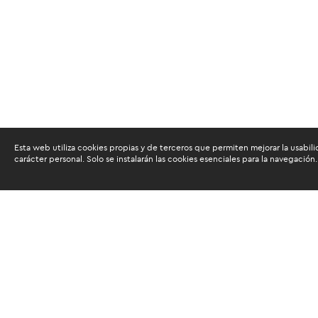
Esta web utiliza cookies propias y de terceros que permiten mejorar la usabili
carácter personal. Solo se instalarán las cookies esenciales para la navegación.
Buscam
Suscríbete al newsletter de noticias y novedades.