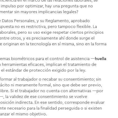
ciencia en el marco de las relaciones laborales, se
 impulso por optimizar, hay una pregunta que no
mentar sin mayores implicancias legales?
de Datos Personales, y su Reglamento, aprobado
esta no es restrictiva, pero tampoco flexible. La
aborales, pero su uso exige respetar ciertos principios
entre otros, y es precisamente ahí donde surge el
 originan en la tecnología en sí misma, sino en la forma
stemas biométricos para el control de asistencia —
huella
 herramientas eficaces, implican el tratamiento de
 el estándar de protección exigido por la ley.
formar al trabajador o recabar su consentimiento; sin
cito ni meramente formal, sino que debe ser previo,
ibre. Si el trabajador no cuenta con alternativas —por
—, la validez de ese consentimiento se vuelve
osición indirecta. En ese sentido, corresponde evaluar
te necesario para la finalidad perseguida o si existen
anzar el mismo objetivo.