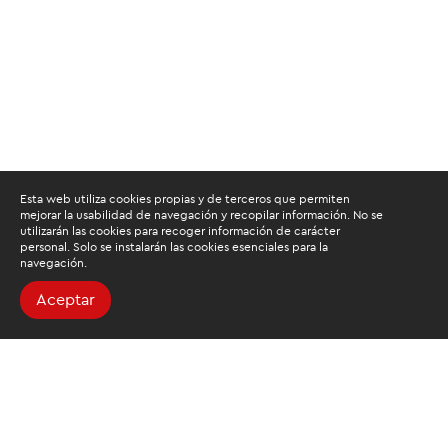
Esta web utiliza cookies propias y de terceros que permiten
mejorar la usabilidad de navegación y recopilar información. No se
utilizarán las cookies para recoger información de carácter
personal. Solo se instalarán las cookies esenciales para la
navegación.
Aceptar
Buscamos mantenerte
informado