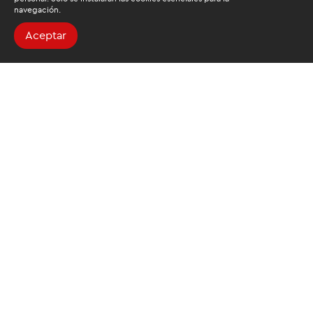
navegación.
Aceptar
Buscamos mantenerte
informado
Suscríbete al newsletter de noticias y novedades.
Acepto las
condiciones de tratamiento para mis datos
personales
Autorizo a ESAN a utilizar mis datos para el envío de publicidad