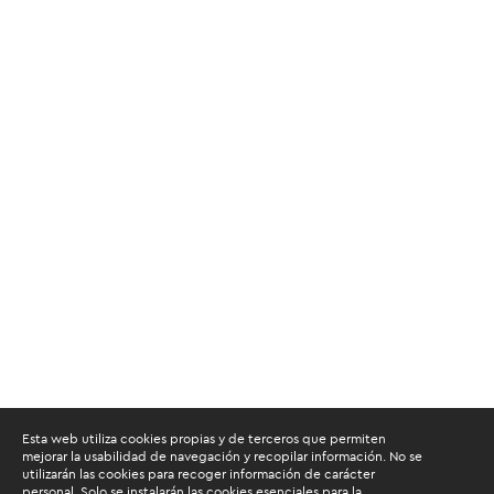
Esta web utiliza cookies propias y de terceros que permiten
mejorar la usabilidad de navegación y recopilar información. No se
utilizarán las cookies para recoger información de carácter
personal. Solo se instalarán las cookies esenciales para la