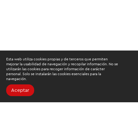
Esta web utiliza cookies propias y de terceros que permiten
mejorar la usabilidad de navegación y recopilar información. No se
utilizarán las cookies para recoger información de carácter
personal. Solo se instalarán las cookies esenciales para la
navegación.
Aceptar
Buscamos mantenerte
informado