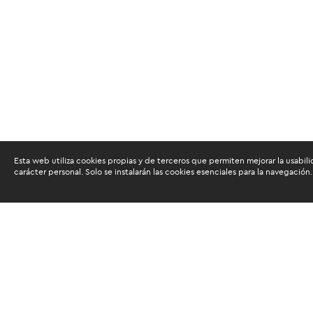
Esta web utiliza cookies propias y de terceros que permiten mejorar la usabili
carácter personal. Solo se instalarán las cookies esenciales para la navegación.
Buscam
Suscríbete al newsletter de noticias y novedades.