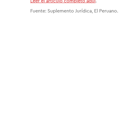
Leer el artículo completo aquí
.
Fuente: Suplemento Jurídica, El Peruano.