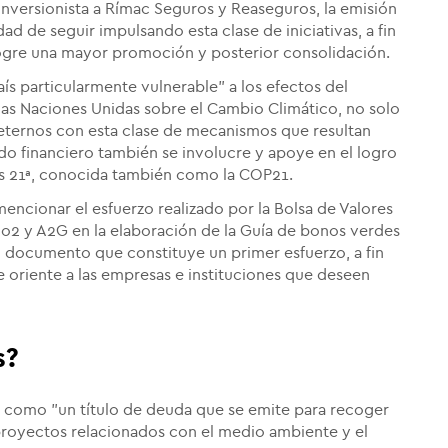
inversionista a Rímac Seguros y Reaseguros, la emisión
d de seguir impulsando esta clase de iniciativas, a fin
gre una mayor promoción y posterior consolidación.
ís particularmente vulnerable" a los efectos del
as Naciones Unidas sobre el Cambio Climático, no solo
ternos con esta clase de mecanismos que resultan
o financiero también se involucre y apoye en el logro
es 21ª, conocida también como la COP21.
mencionar el esfuerzo realizado por la Bolsa de Valores
ico2 y A2G en la elaboración de la Guía de bonos verdes
8, documento que constituye un primer esfuerzo, a fin
e oriente a las empresas e instituciones que deseen
s?
l como "un título de deuda que se emite para recoger
 proyectos relacionados con el medio ambiente y el