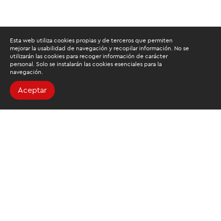
Esta web utiliza cookies propias y de terceros que permiten
mejorar la usabilidad de navegación y recopilar información. No se
utilizarán las cookies para recoger información de carácter
personal. Solo se instalarán las cookies esenciales para la
navegación.
Aceptar
Buscamos mantenerte
informado
Suscríbete al newsletter de noticias y novedades.