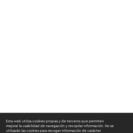
Esta web utiliza cookies propias y de terceros que permiten
mejorar la usabilidad de navegación y recopilar información. No se
utilizarán las cookies para recoger información de carácter