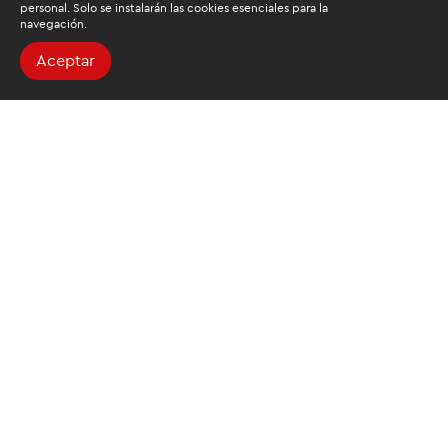
personal. Solo se instalarán las cookies esenciales para la
navegación.
Aceptar
Buscamos mantenerte
informado
Suscríbete al newsletter de noticias y novedades.
Acepto las
condiciones de tratamiento para mis datos
personales