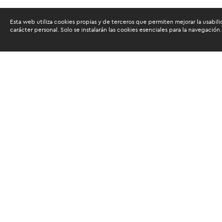
Esta web utiliza cookies propias y de terceros que permiten mejorar la usabili
carácter personal. Solo se instalarán las cookies esenciales para la navegación.
Buscam
Suscríbete al newsletter de noticias y novedades.
Acepto las
condiciones de tratamiento para mis da
Autorizo a ESAN a utilizar mis datos para el envío d
servicios educativos y actividades que brinda, así c