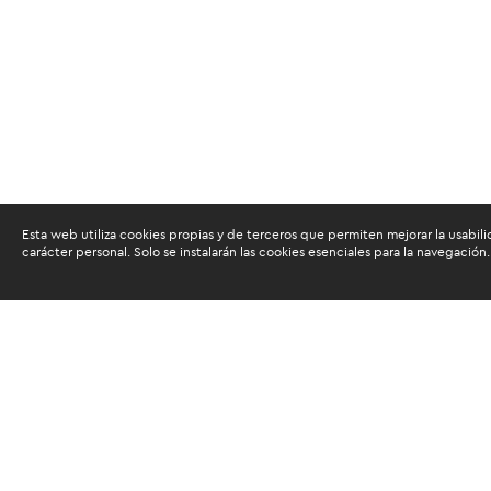
Esta web utiliza cookies propias y de terceros que permiten mejorar la usabili
carácter personal. Solo se instalarán las cookies esenciales para la navegación.
Buscam
Suscríbete al newsletter de noticias y novedades.