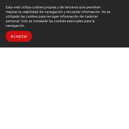
Esta web utiliza cookies propias y de terceros que permiten
mejorar la usabilidad de navegación y recopilar información. No se
utilizarán las cookies para recoger información de carácter
personal. Solo se instalarán las cookies esenciales para la
navegación.
Aceptar
Buscamos mantenerte
informado
Suscríbete al newsletter de noticias y novedades.