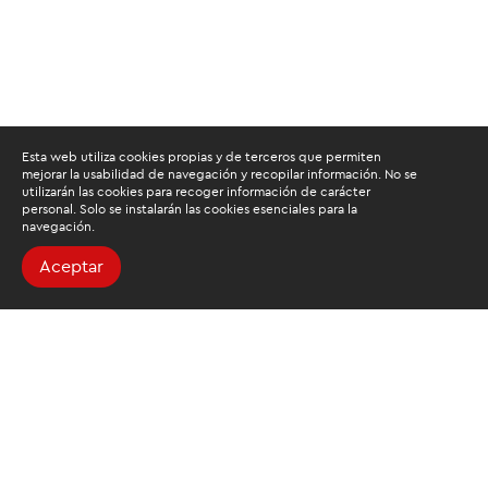
Esta web utiliza cookies propias y de terceros que permiten
mejorar la usabilidad de navegación y recopilar información. No se
utilizarán las cookies para recoger información de carácter
personal. Solo se instalarán las cookies esenciales para la
navegación.
Aceptar
Buscamos mantenerte
informado
Suscríbete al newsletter de noticias y novedades.