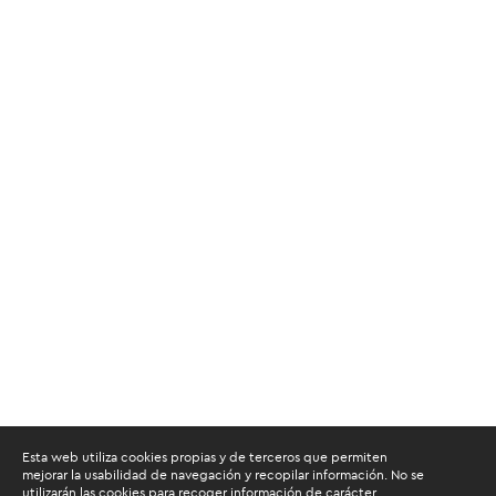
Esta web utiliza cookies propias y de terceros que permiten
mejorar la usabilidad de navegación y recopilar información. No se
utilizarán las cookies para recoger información de carácter