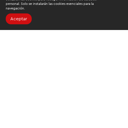
personal. Solo se instalarán las cookies esenciales para la
navegación.
Aceptar
Buscamos mantenerte
informado
Suscríbete al newsletter de noticias y novedades.
Acepto las
condiciones de tratamiento para mis datos
personales