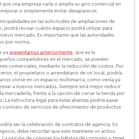
l que una empresa varía o amplía su giro comercial en
e mejorar o simplemente evitar desaparecer.
unicipalidades en las solicitudes de ampliaciones de
o, podrá revisar cuánto espacio podrá utilizar para
 nuevo mercado. Es importante que las autoridades
uso por norma.
e ya
presentamos anteriormente
, que es la
equeños competidores en el mercado, se pueden
iones comerciales, mediante la reducción de costos. Por
rior, el propietario o arrendatario de un local, podría
arios unirse en un espacio multimarca, como venía ya
resar a nuevos mercados. Siempre será mejor reducir
a mercadería, frente a la opción de cerrar la tienda por
. La estructura legal para estas alianzas podría pasar
n contrato de servicios de ofrecimiento de productos
podría ser la celebración de contratos de agencia. En
egocio, debe recordar que este mantiene un activo
. La opción de conocer los hábitos de consumo y tener