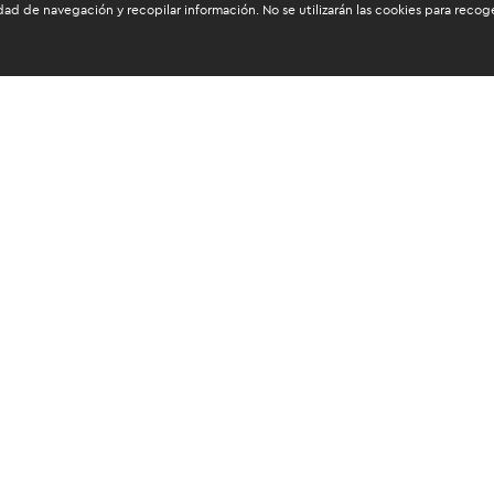
dad de navegación y recopilar información. No se utilizarán las cookies para reco
os mantenerte informado
tos personales
e publicidad sobre los
omo la realización de encuestas de satisfacción al cliente