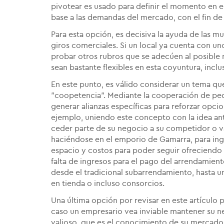
pivotear es usado para definir el momento en e
base a las demandas del mercado, con el fin d
Para esta opción, es decisiva la ayuda de las m
giros comerciales. Si un local ya cuenta con un
probar otros rubros que se adecúen al posible
sean bastante flexibles en esta coyuntura, incl
En este punto, es válido considerar un tema qu
"coopetencia". Mediante la cooperación de p
generar alianzas específicas para reforzar opc
ejemplo, uniendo este concepto con la idea ante
ceder parte de su negocio a su competidor o v
haciéndose en el emporio de Gamarra, para ing
espacio y costos para poder seguir ofreciendo l
falta de ingresos para el pago del arrendamiento
desde el tradicional subarrendamiento, hasta u
en tienda o incluso consorcios.
Una última opción por revisar en este artículo 
caso un empresario vea inviable mantener su n
valioso, que es el conocimiento de su mercado