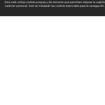
Esta web utiliza cookies propias y de terceros que permiten mejorar la usabili
carácter personal. Solo se instalarán las cookies esenciales para la navegación.
Buscam
Suscríbete al newsletter de noticias y novedades.
Acepto las
condiciones de tratamiento para mis da
Autorizo a ESAN a utilizar mis datos para el envío d
servicios educativos y actividades que brinda, así c
SUSCRIBIRME