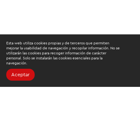
Esta web utiliza cookies propias y de terceros que permiten
mejorar la usabilidad de navegación y recopilar información. No se
utilizarán las cookies para recoger información de carácter
personal. Solo se instalarán las cookies esenciales para la
navegación.
Aceptar
Buscamos mantenerte
informado
Suscríbete al newsletter de noticias y novedades.