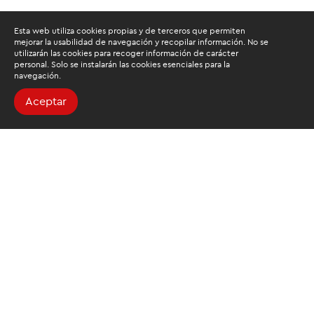
Esta web utiliza cookies propias y de terceros que permiten
mejorar la usabilidad de navegación y recopilar información. No se
utilizarán las cookies para recoger información de carácter
personal. Solo se instalarán las cookies esenciales para la
navegación.
Aceptar
Buscamos mantenerte
informado
Suscríbete al newsletter de noticias y novedades.