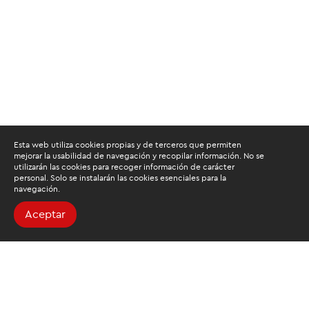
Esta web utiliza cookies propias y de terceros que permiten
mejorar la usabilidad de navegación y recopilar información. No se
utilizarán las cookies para recoger información de carácter
personal. Solo se instalarán las cookies esenciales para la
navegación.
Aceptar
Buscamos mantenerte
informado