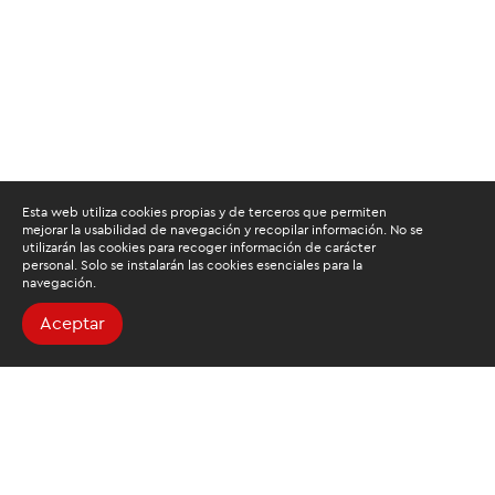
Esta web utiliza cookies propias y de terceros que permiten
mejorar la usabilidad de navegación y recopilar información. No se
utilizarán las cookies para recoger información de carácter
personal. Solo se instalarán las cookies esenciales para la
navegación.
Aceptar
Buscamos mantenerte
informado