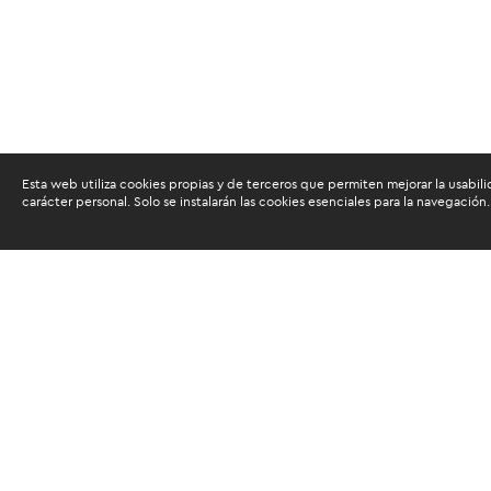
Esta web utiliza cookies propias y de terceros que permiten mejorar la usabili
carácter personal. Solo se instalarán las cookies esenciales para la navegación.
Buscam
Suscríbete al newsletter de noticias y novedades.