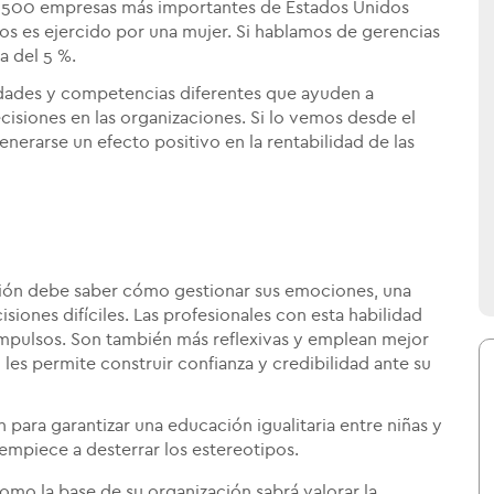
s 500 empresas más importantes de Estados Unidos
vos es ejercido por una mujer. Si hablamos de gerencias
a del 5 %.
idades y competencias diferentes que ayuden a
cisiones en las organizaciones. Si lo vemos desde el
enerarse un efecto positivo en la rentabilidad de las
ación debe saber cómo gestionar sus emociones, una
isiones difíciles. Las profesionales con esta habilidad
impulsos. Son también más reflexivas y emplean mejor
o les permite construir confianza y credibilidad ante su
 para garantizar una educación igualitaria entre niñas y
empiece a desterrar los estereotipos.
omo la base de su organización sabrá valorar la