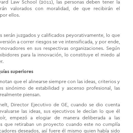
ard Law School (2011), las personas deben tener la
rán valorados con moralidad, de que recibirán el
or ellos.
 serán juzgados y calificados peyorativamente, lo que
aversión a correr riesgos se ve intensificada, y por ende,
 innovadores en sus respectivas organizaciones. Según
hibidores para la innovación, lo constituye el miedo al
r.
uías superiores
an que el alinearse siempre con las ideas, criterios y
es sinónimo de estabilidad y ascenso profesional, las
 realmente piensan.
melt, Director Ejecutivo de GE, cuando se dio cuenta
evaluarse las ideas, sus ejecutivos le decían lo que él
 oír, empezó a elogiar de manera deliberada a las
s que retiraban un proyecto cuando este no cumplía
icadores deseados, así fuere él mismo quien había sido