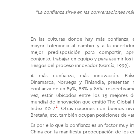
--------------------------------------------------------------------------------------
"La confianza sirve en las conversaciones más
--------------------------------------------------------------------------------------
En las culturas donde hay más confianza, e
mayor tolerancia al cambio y a la incertid
mejor predisposición para compartir, ap
conjunto, trabajar en equipo y para asumir los 
riesgos del proceso innovador (García, 1999).
A más confianza, más innovación. Paí
Dinamarca, Noruega y Finlandia, presentan 
1
confianza de un 89%, 88% y 86%
respectivame
vez, están ubicados entre los 15 mejores d
mundial de innovación que emitió The Global 
2
Index 2014
. Otras naciones con buenos nive
Bretaña, etc. también ocupan posiciones de va
Es por ello que la confianza es un factor muy 
China con la manifiesta preocupación de los e