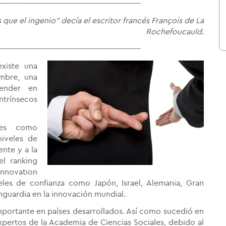
----------------------------------------------------------------------
 que el ingenio" decía el escritor francés François de La
Rochefoucauld.
----------------------------------------------------------------------
xiste una
umbre, una
render en
intrínsecos
ses como
niveles de
nte y a la
el ranking
Innovation
les de confianza como Japón, Israel, Alemania, Gran
nguardia en la innovación mundial.
importante en países desarrollados. Así como sucedió en
xpertos de la Academia de Ciencias Sociales, debido al