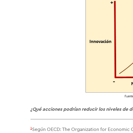
¿Qué acciones podrían reducir los niveles de 
--------------------------------------------------------------------------------------
1
Según OECD: The Organization for Economic 