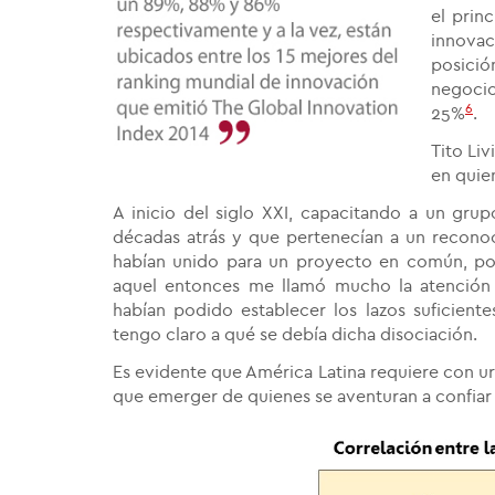
el prin
innova
posició
negocio
6
25%
.
Tito Li
en quie
A inicio del siglo XXI, capacitando a un gr
décadas atrás y que pertenecían a un reconoc
habían unido para un proyecto en común, po
aquel entonces me llamó mucho la atención
habían podido establecer los lazos suficient
tengo claro a qué se debía dicha disociación.
Es evidente que América Latina requiere con ur
que emerger de quienes se aventuran a confiar