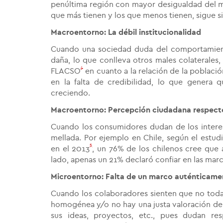
penúltima región con mayor desigualdad del m
que más tienen y los que menos tienen, sigue s
Macroentorno: La débil institucionalidad
Cuando una sociedad duda del comportamiento 
daña, lo que conlleva otros males colaterales, 
4
FLACSO
en cuanto a la relación de la poblaci
en la falta de credibilidad, lo que genera q
creciendo.
Macroentorno: Percepción ciudadana respecto
Cuando los consumidores dudan de los interese
mellada. Por ejemplo en Chile, según el estud
5
en el 2013
, un 76% de los chilenos cree que a
lado, apenas un 21% declaró confiar en las marc
Microentorno: Falta de un marco auténticame
Cuando los colaboradores sienten que no toda
homogénea y/o no hay una justa valoración de 
sus ideas, proyectos, etc., pues dudan re