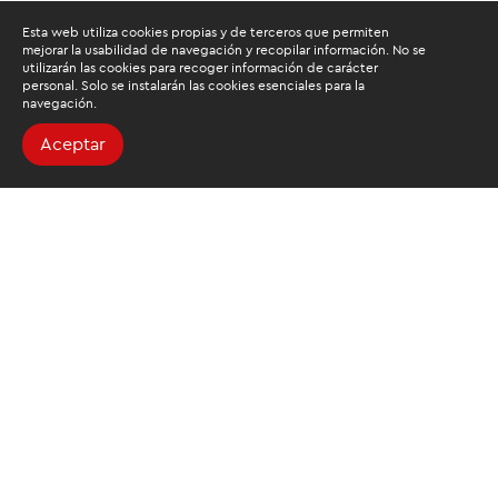
Esta web utiliza cookies propias y de terceros que permiten
mejorar la usabilidad de navegación y recopilar información. No se
utilizarán las cookies para recoger información de carácter
personal. Solo se instalarán las cookies esenciales para la
navegación.
Aceptar
Buscamos mantenerte
informado
Suscríbete al newsletter de noticias y novedades.