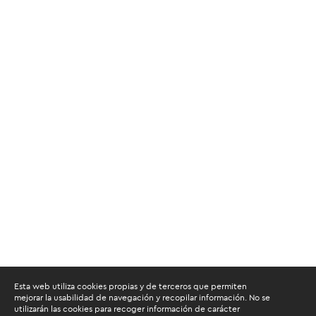
Esta web utiliza cookies propias y de terceros que permiten
mejorar la usabilidad de navegación y recopilar información. No se
utilizarán las cookies para recoger información de carácter