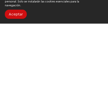
personal. Solo se instalarán las cookies esenciales para la
navegación.
Aceptar
Buscamos mantenerte
informado
Suscríbete al newsletter de noticias y novedades.
Acepto las
condiciones de tratamiento para mis datos
personales