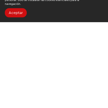
personal. Solo se instalarán las cookies esenciales para la
navegación.
Aceptar
Buscamos mantenerte
informado
Suscríbete al newsletter de noticias y novedades.
Acepto las
condiciones de tratamiento para mis datos
personales
Autorizo a ESAN a utilizar mis datos para el envío de publicidad