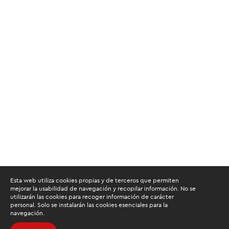
Esta web utiliza cookies propias y de terceros que permiten
mejorar la usabilidad de navegación y recopilar información. No se
utilizarán las cookies para recoger información de carácter
personal. Solo se instalarán las cookies esenciales para la
navegación.