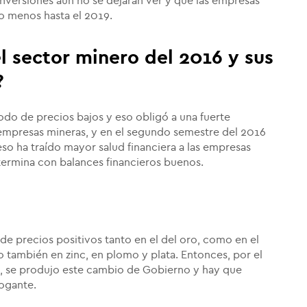
inversiones aún no se dejarán ver y que las empresas
o menos hasta el 2019.
l sector minero del 2016 y sus
?
iodo de precios bajos y eso obligó a una fuerte
 empresas mineras, y en el segundo semestre del 2016
so ha traído mayor salud financiera a las empresas
 termina con balances financieros buenos.
e precios positivos tanto en el del oro, como en el
ro también en zinc, en plomo y plata. Entonces, por el
co, se produjo este cambio de Gobierno y hay que
ogante.