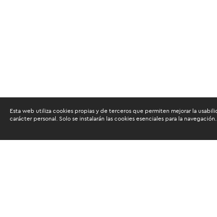
Esta web utiliza cookies propias y de terceros que permiten mejorar la usabili
carácter personal. Solo se instalarán las cookies esenciales para la navegación.
Buscam
Suscríbete al newsletter de noticias y novedades.