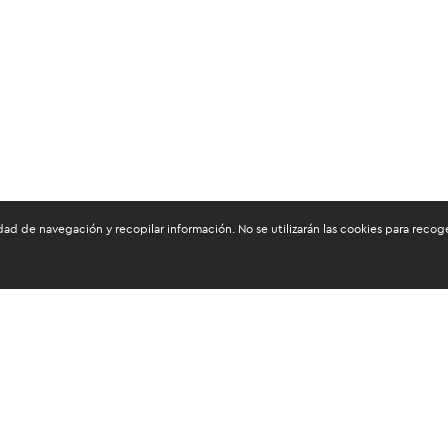
dad de navegación y recopilar información. No se utilizarán las cookies para reco
os mantenerte informado