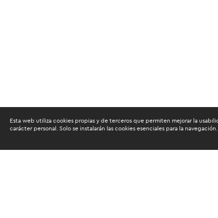
Esta web utiliza cookies propias y de terceros que permiten mejorar la usabili
carácter personal. Solo se instalarán las cookies esenciales para la navegación.
Buscam
Suscríbete al newsletter de noticias y novedades.