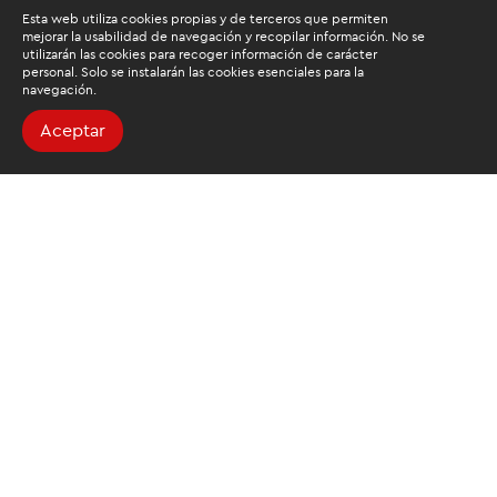
Esta web utiliza cookies propias y de terceros que permiten
mejorar la usabilidad de navegación y recopilar información. No se
utilizarán las cookies para recoger información de carácter
personal. Solo se instalarán las cookies esenciales para la
navegación.
Aceptar
Buscamos mantenerte
informado
Suscríbete al newsletter de noticias y novedades.
Acepto las
condiciones de tratamiento para mis datos